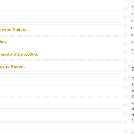
ς στην Κύθνο;
θνο;
ρίοδο στην Κύθνο;
 στην Κύθνο;
Π
δ
ε
δ
κ
ε
π
θ
.