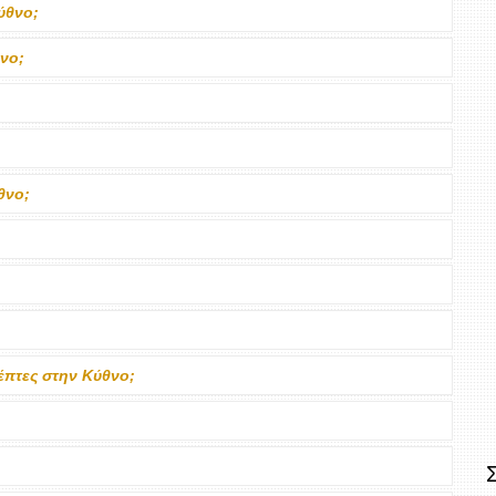
ύθνο;
θνο;
θνο;
κέπτες στην Κύθνο;