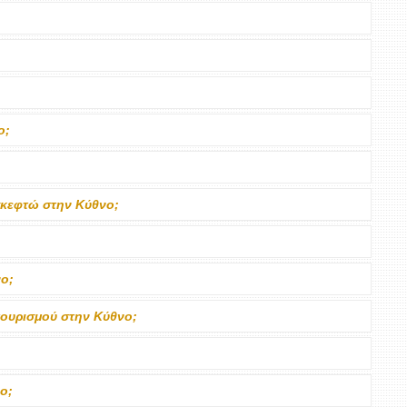
ο;
σκεφτώ στην Κύθνο;
νο;
 τουρισμού στην Κύθνο;
ο;